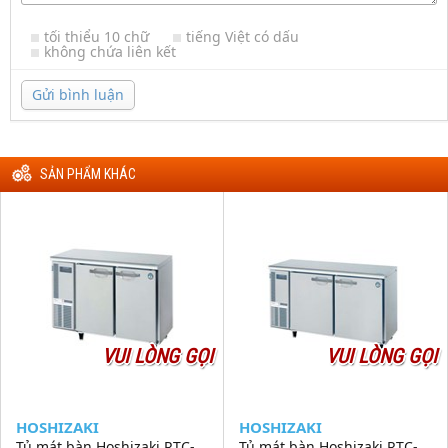
tối thiểu 10 chữ
tiếng Việt có dấu
không chứa liên kết
Gửi bình luận
SẢN PHẨM KHÁC
VUI LÒNG GỌI
VUI LÒNG GỌI
HOSHIZAKI
HOSHIZAKI
Tủ mát bàn Hoshizaki RTC-
Tủ mát bàn Hoshizaki RTC-