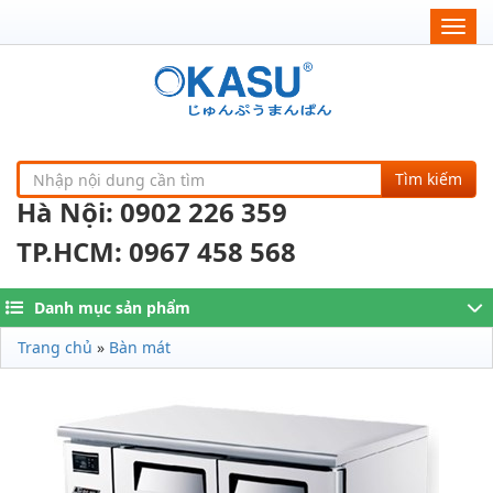
Togg
navig
Tìm kiếm
Hà Nội: 0902 226 359
TP.HCM: 0967 458 568
Danh mục sản phẩm
Trang chủ
»
Bàn mát