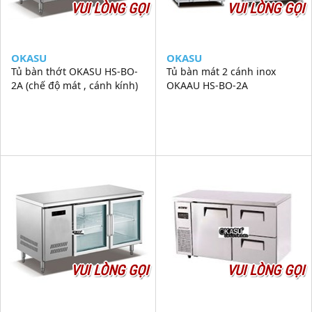
VUI LÒNG GỌI
VUI LÒNG GỌI
OKASU
OKASU
Tủ bàn thớt OKASU HS-BO-
Tủ bàn mát 2 cánh inox
2A (chế độ mát , cánh kính)
OKAAU HS-BO-2A
VUI LÒNG GỌI
VUI LÒNG GỌI