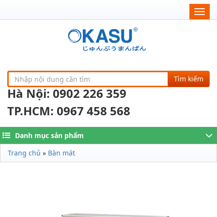
Togg
navig
Tìm kiếm
Hà Nội: 0902 226 359
TP.HCM: 0967 458 568
Danh mục sản phẩm
Trang chủ
»
Bàn mát