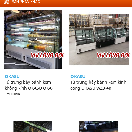
SẢN PHẨM KHÁC
VUI LÒNG GỌI
VUI LÒNG GỌI
OKASU
OKASU
Tủ trưng bày bánh kem
Tủ trưng bày bánh kem kính
không kính OKASU OKA-
cong OKASU WZ3-4R
1500MK