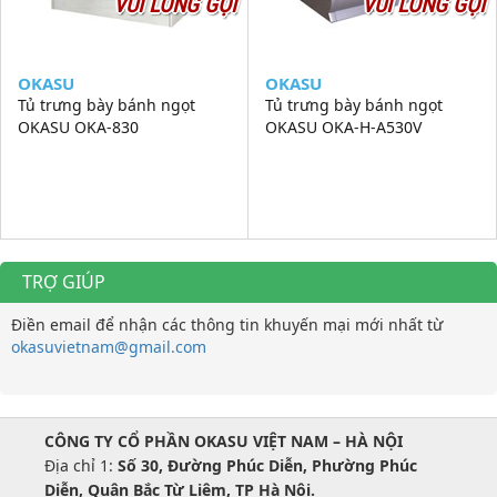
VUI LÒNG GỌI
VUI LÒNG GỌI
OKASU
OKASU
Tủ trưng bày bánh ngọt
Tủ trưng bày bánh ngọt
OKASU OKA-830
OKASU OKA-H-A530V
TRỢ GIÚP
Điền email để nhận các thông tin khuyến mại mới nhất từ
okasuvietnam@gmail.com
CÔNG TY CỔ PHẦN OKASU VIỆT NAM – HÀ NỘI
Địa chỉ 1:
Số 30, Đường Phúc Diễn, Phường Phúc
Diễn, Quận Bắc Từ Liêm, TP Hà Nội.