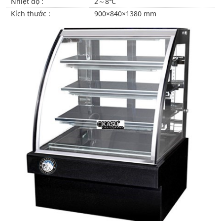
Nhiệt độ :
2～8℃
Kích thước :
900×840×1380 mm