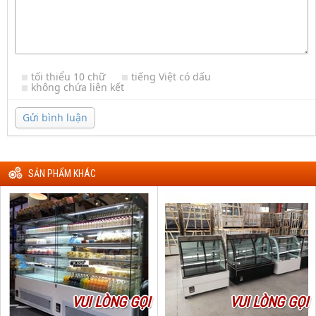
tối thiểu 10 chữ
tiếng Việt có dấu
không chứa liên kết
Gửi bình luận
SẢN PHẨM KHÁC
VUI LÒNG GỌI
VUI LÒNG GỌI