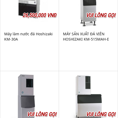
26,500,000 VNĐ
VUI LÒNG GỌI
Máy làm nước đá Hoshizaki
MÁY SẢN XUẤT ĐÁ VIÊN
KM-30A
HOSHIZAKI KM-515MAH-E
VUI LÒNG GỌI
VUI LÒNG GỌI