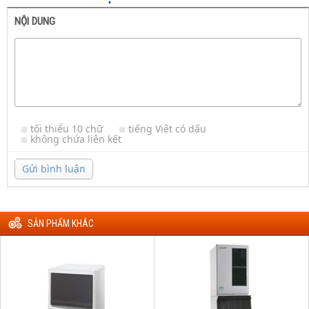
NỘI DUNG
tối thiểu 10 chữ
tiếng Việt có dấu
không chứa liên kết
Gửi bình luận
SẢN PHẨM KHÁC