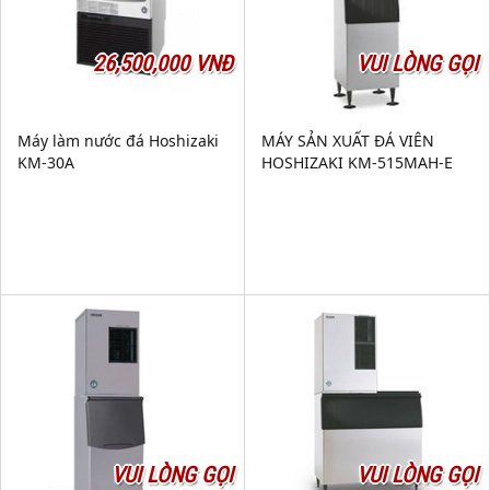
26,500,000 VNĐ
VUI LÒNG GỌI
Máy làm nước đá Hoshizaki
MÁY SẢN XUẤT ĐÁ VIÊN
KM-30A
HOSHIZAKI KM-515MAH-E
VUI LÒNG GỌI
VUI LÒNG GỌI