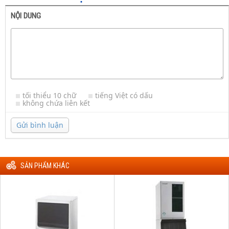
NỘI DUNG
tối thiểu 10 chữ
tiếng Việt có dấu
không chứa liên kết
Gửi bình luận
SẢN PHẨM KHÁC