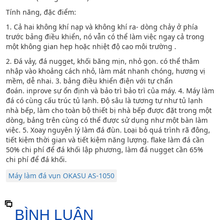
Tính năng, đặc điểm:
1. Cả hai không khí nạp và không khí ra- dòng chảy ở phía
trước bảng điều khiển, nó vẫn có thể làm việc ngay cả trong
một không gian hẹp hoặc nhiệt độ cao môi trường .
2. Đá vảy, đá nugget, khối băng mịn, nhỏ gọn. có thể thâm
nhập vào khoảng cách nhỏ, làm mát nhanh chóng, hương vị
mềm, dễ nhai. 3. bảng điều khiển điện với tự chẩn
đoán. inprove sự ổn định và bảo trì bảo trì của máy. 4. Máy làm
đá có cùng cấu trúc tủ lạnh. Độ sâu là tương tự như tủ lạnh
nhà bếp, làm cho toàn bộ thiết bị nhà bếp được đặt trong một
dòng, bảng trên cùng có thể được sử dụng như một bàn làm
việc. 5. Xoay nguyên lý làm đá đùn. Loại bỏ quá trình rã đông,
tiết kiệm thời gian và tiết kiệm năng lượng. flake làm đá cần
50% chi phí để đá khối lập phương, làm đá nugget cần 65%
chi phí để đá khối.
Máy làm đá vụn OKASU AS-1050
BÌNH LUẬN