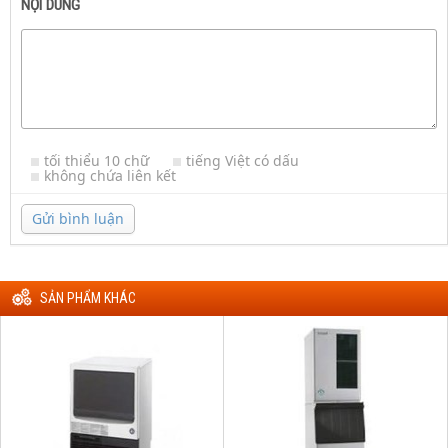
NỘI DUNG
tối thiểu 10 chữ
tiếng Việt có dấu
không chứa liên kết
Gửi bình luận
SẢN PHẨM KHÁC