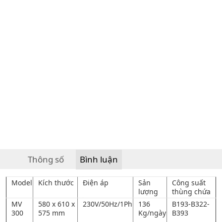
Thông số
Bình luận
Model
Kích thước
Điện áp
Sản
Công suất
lượng
thùng chứa
MV
580 x 610 x
230V/50Hz/1Ph
136
B193-B322-
300
575 mm
Kg/ngày
B393