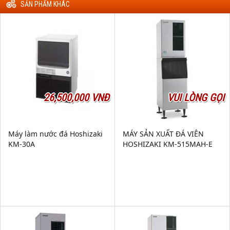
SẢN PHẨM KHÁC
26,500,000 VNĐ
VUI LÒNG GỌI
Máy làm nước đá Hoshizaki
MÁY SẢN XUẤT ĐÁ VIÊN
KM-30A
HOSHIZAKI KM-515MAH-E