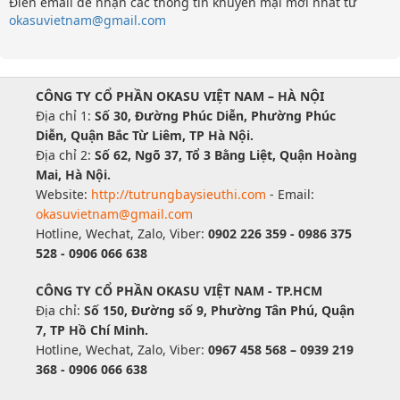
Điền email để nhận các thông tin khuyến mại mới nhất từ
okasuvietnam@gmail.com
CÔNG TY CỔ PHẦN OKASU VIỆT NAM – HÀ NỘI
Địa chỉ 1:
Số 30, Đường Phúc Diễn, Phường Phúc
Diễn, Quận Bắc Từ Liêm, TP Hà Nội.
Địa chỉ 2:
Số 62, Ngõ 37, Tổ 3 Bằng Liệt, Quận Hoàng
Mai, Hà Nội.
Website:
http://tutrungbaysieuthi.com
- Email:
okasuvietnam@gmail.com
Hotline, Wechat, Zalo, Viber:
0902 226 359 - 0986 375
528 - 0906 066 638
CÔNG TY CỔ PHẦN OKASU VIỆT NAM - TP.HCM
Địa chỉ:
Số 150, Đường số 9, Phường Tân Phú, Quận
7, TP Hồ Chí Minh.
Hotline, Wechat, Zalo, Viber:
0967 458 568 – 0939 219
368 - 0906 066 638