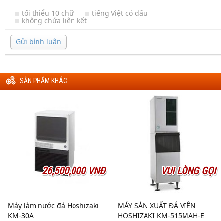
tối thiểu 10 chữ
tiếng Việt có dấu
không chứa liên kết
Gửi bình luận
SẢN PHẨM KHÁC
26,500,000 VNĐ
VUI LÒNG GỌI
Máy làm nước đá Hoshizaki
MÁY SẢN XUẤT ĐÁ VIÊN
KM-30A
HOSHIZAKI KM-515MAH-E