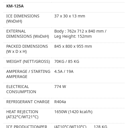
KM-125A
ICE DIMENSIONS
37 x 30 x 13 mm
(WxDxH)
EXTERNAL
Body : 762x 712 x 840 mm /
DIMENSIONS (WxDxH)
Leg Height: 152mm
PACKED DIMENSIONS
845 x 800 x 955 mm
(W x D x H)
WEIGHT (NETT/GROSS)
70KG / 85 KG
AMPERAGE / STARTING
4.5A / 19A
AMPERAGE
ELECTRICAL
774 W
CONSUMPTION
REFRIGERANT CHARGE
R404a
HEAT REJECTION
1650W (1420 kcal/h)
(AT32°C/WT21°C)
ICE PRODUCTIONPER
(AT10°C/WT10°C)
128 KG