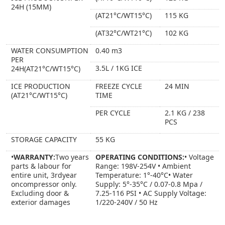
24H (15MM)
(AT21°C/WT15°C)
115 KG
(AT32°C/WT21°C)
102 KG
WATER CONSUMPTION
0.40 m3
PER
3.5L / 1KG ICE
24H(AT21°C/WT15°C)
ICE PRODUCTION
FREEZE CYCLE
24 MIN
(AT21°C/WT15°C)
TIME
PER CYCLE
2.1 KG / 238
PCS
STORAGE CAPACITY
55 KG
•
WARRANTY:
Two years
OPERATING CONDITIONS:
• Voltage
parts & labour for
Range: 198V-254V • Ambient
entire unit, 3rdyear
Temperature: 1°-40°C• Water
oncompressor only.
Supply: 5°-35°C / 0.07-0.8 Mpa /
Excluding door &
7.25-116 PSI • AC Supply Voltage:
exterior damages
1/220-240V / 50 Hz